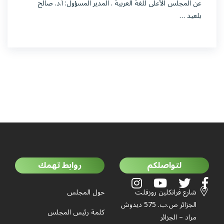
عن المجلس الأعلى للغة العربية . المدير المسؤول: أ.د. صالح
بلعيد …
لتواصلكم
روابط تهمك
شارع فرانكلين روزفلت
حول المجلس
الجزائر ص.ب. 575 ديدوش
كلمة رئيس المجلس
مراد – الجزائر