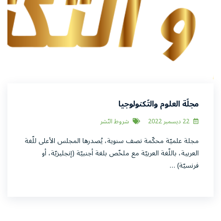
مجلّة العلوم والتّكنولوجيا
22 ديسمبر 2022
شروط النّشر
مجلة علميّة محكّمة نصف سنوية، يُصدرها المجلس الأعلى للّغة
العربية، باللّغة العربيّة مع ملخّص بلغة أجنبيّة (إنجليزيّة، أو
فرنسيّة) …