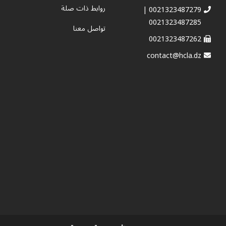
روابط ذات صلة
0021323487279 |
0021323487285
تواصل معنا
0021323487262
contact@hcla.dz