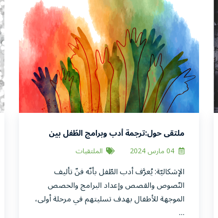
ملتقى حول:ترجمة أدب وبرامج الطّفل بين
التّنوّع الثّقافي والغزو الثّقافي
04 مارس 2024
الملتقيات
الإشكاليّة: يُعرَّف أدب الطّفل بأنّه فنّ تأليف
النّصوص والقصص وإعداد البرامج والحصص
الموجهة للأطفال بهدف تسليتهم في مرحلة أولى،
…