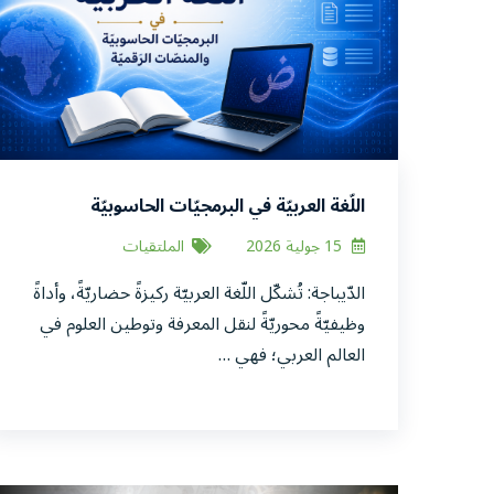
اللّغة العربيّة في البرمجيّات الحاسوبيّة
والمنصّات الرّقميّة -إشكالاتُ التّمكين وآفاق
15 جولية 2026
الملتقيات
التّفعيل-
الدّيباجة: تُشكّل اللّغة العربيّة ركيزةً حضاريّةً، وأداةً
وظيفيّةً محوريّةً لنقل المعرفة وتوطين العلوم في
العالم العربي؛ فهي …