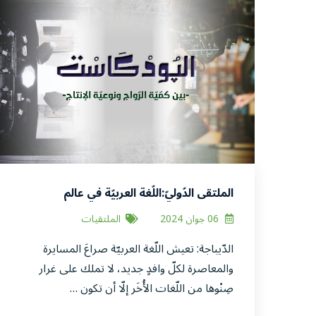
الملتقى الدّوليّ:اللّغة العربيّة في عالم
الپودكاست -بين كمّيّة الرّواج ونوعيّة الإنتاج-
06 جوان 2024
الملتقيات
الدّيباجة: تعيش اللّغة العربيّة صراعَ المسايرة
والمعاصرة لكلّ وافدٍ جديد، لا تملك على غرار
صِنْوها من اللّغات الأُخَر إلّا أن تكون …