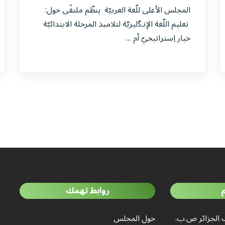
المجلس الأعلى للّغة العربيّة ينظّم ملتقًى حول:
تعليم اللّغة الإنـﮔليزيّة لتلاميذ المرحلة الابتدائيّة
خيار اِستراتيجيّ أم …
روابط تهمك
 الجزائر ص.ب.
حول المجلس