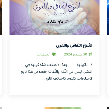
التّنوّع الثّقافيّ واللّغويّ
30 سبتمبر 2024
الملتقيات
/- الدّيباجة: يعدّ الاختلاف سُنّة كونيّة في
البشر، ليس في اللّغة والثّقافة فقط؛ بل هذا تابع
لاختلافات كثيرة، كاختلاف اللّون …