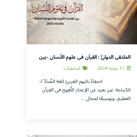
الملتقى الدوليًّ : القرآن في علوم اللّسان -بين
القاعدة اللّغويّة والخصوصيّة القرآنيّة-
11 جولية 2024
الملتقيات
احتفاءً باليوم العربيّ للغة الضّادّ /-
الدّيباجة: غير بعيد عن الإعجاز اللّغويّ في القرآن
العظيم، وتوسيعًا لمجال …