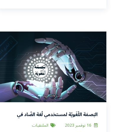
البَصمَة اللّغَويّة لمستخدمي لُغة الضّاد في
العَالم الرّقميّ
16 نوفمبر 2023
الملتقيات