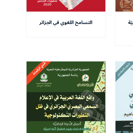
ّة
التسامح اللغوي في الجزائر
ودوره في ترسيخ ثقافة
العيش معا بسلام