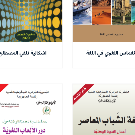
انغماس اللغوي في اللغة
اشكالية تلقي المصطلح
ظيفية - التسويق اللغوي
اللساني - بين تعدد التسم
السياحي أنموذجا
وفوضى المفاهيم