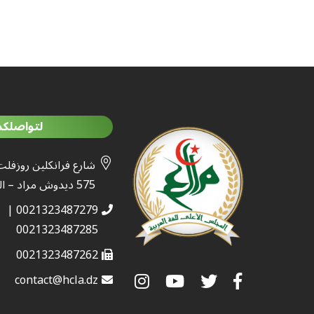
لتواصلكم
شارع فرانكلين روزفلت
575 ديدوش مراد – الجزائر
0021323487279 |
0021323487285
0021323487262
contact@hcla.dz