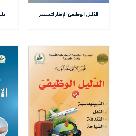
الدّليل الوظيفيّ الإطار لتسيير
دلي
الموارد البشريّة في
المؤسّسات و الإدارات
العموميّة(من التذوظيف إلى
التقاعد)