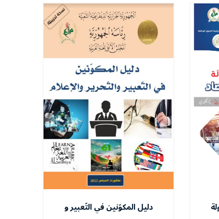
لة
دليل المكوّنين في التّعبير و