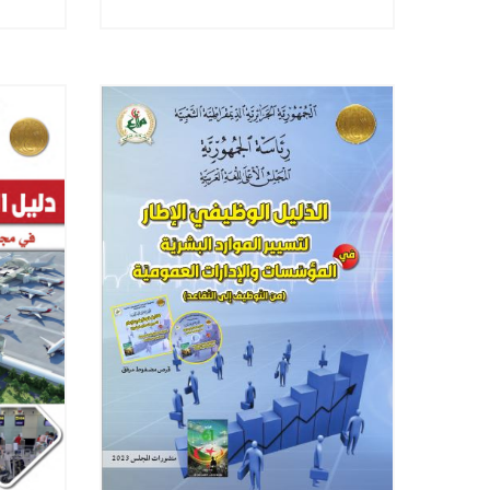
كتّاب صحافة جمعية العلماء
ا
المسلمين الجزائرييّن
ا
والإ