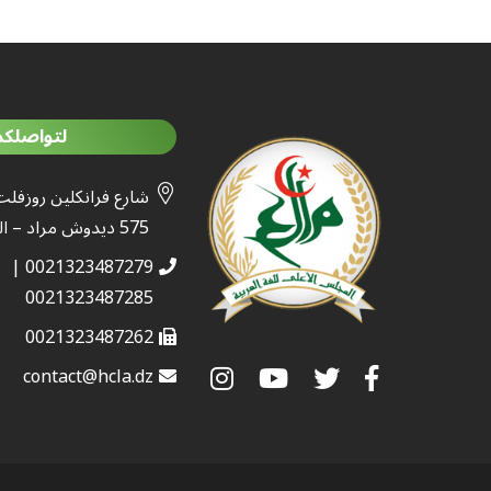
لتواصلكم
شارع فرانكلين روزفلت
575 ديدوش مراد – الجزائر
0021323487279 |
0021323487285
0021323487262
contact@hcla.dz