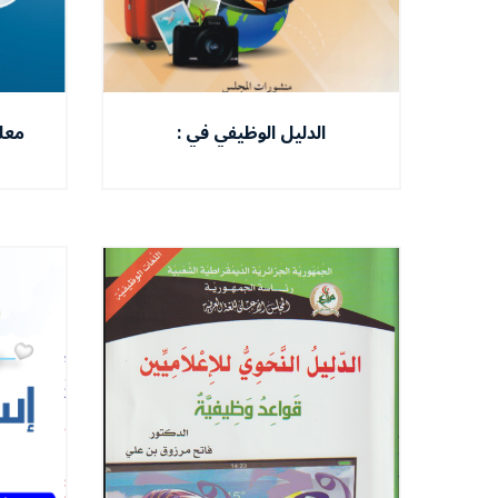
الدليل الوظيفي في :
معل
الدّيبلوماسيّة - النّقل-الفندقة-
السيّاحة