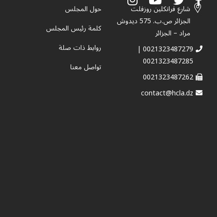
شارع فرانكلين روزفلت
حول المجلس
الجزائر ص.ب. 575 ديدوش
كلمة رئيس المجلس
مراد – الجزائر
روابط ذات صلة
0021323487279 |
0021323487285
تواصل معنا
0021323487262
contact@hcla.dz