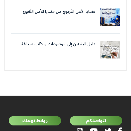
قضايا الأمن التّربويّ من قضايا الأمن اللّغويّ
دليل الباحثين إلى موضوعات و كتّاب صحافة
جمعية العلماء المسلمين الجزائرييّن
لتواصلكم
روابط تهمك