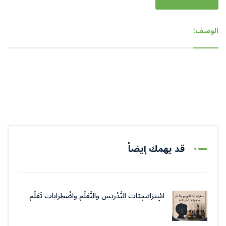
الوصف:
قد يهمك إيضاً
اسْترَاتِيجِيّات التَّدْريس والتَّعَلُّم واضْطِرابات تَعَلُّم
اللُّغة