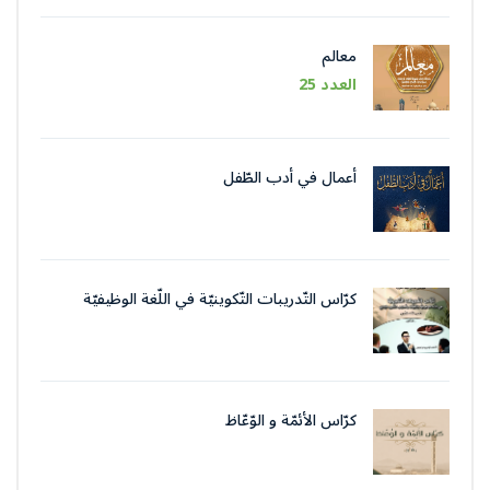
معالم
العدد 25
أعمال في أدب الطّفل
كرّاس التّدريبات التّكوينيّة في اللّغة الوظيفيّة
بتقنيات وأسلوب التّحرير الإداريّ
كرّاس الأئمّة و الوّعّاظ