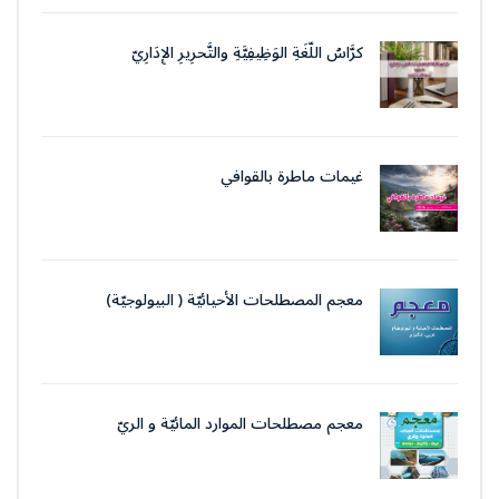
كرَّاسُ اللُّغَةِ الوَظِيفِيَّةِ والتَّحرِيرِ الإِدَارِيّ
غيمات ماطرة بالقوافي
معجم المصطلحات الأحيائيّة ( البيولوجيّة)
معجم مصطلحات الموارد المائيّة و الريّ