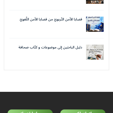
قضايا الأمن التّربويّ من قضايا الأمن اللّغويّ
دليل الباحثين إلى موضوعات و كتّاب صحافة
جمعية العلماء المسلمين الجزائرييّن