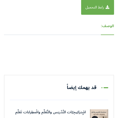
رابط التحميل
الوصف:
قد يهمك إيضاً
اسْترَاتِيجِيّات التَّدْريس والتَّعَلُّم واضْطِرابات تَعَلُّم
اللُّغة