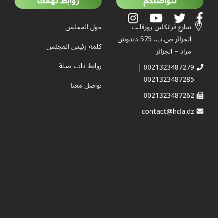
لتواصلكم
روابط تهمك
شارع فرانكلين روزفلت
حول المجلس
الجزائر ص.ب. 575 ديدوش
كلمة رئيس المجلس
مراد – الجزائر
روابط ذات صلة
0021323487279 |
0021323487285
تواصل معنا
0021323487262
contact@hcla.dz