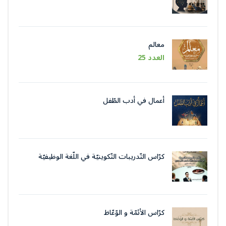
معالم
العدد 25
أعمال في أدب الطّفل
كرّاس التّدريبات التّكوينيّة في اللّغة الوظيفيّة
بتقنيات وأسلوب التّحرير الإداريّ
كرّاس الأئمّة و الوّعّاظ