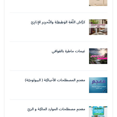
كرَّاسُ اللُّغَةِ الوَظِيفِيَّةِ والتَّحرِيرِ الإِدَارِيّ
غيمات ماطرة بالقوافي
معجم المصطلحات الأحيائيّة ( البيولوجيّة)
معجم مصطلحات الموارد المائيّة و الريّ