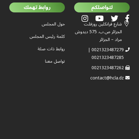
لتواصلكم
روابط تهمك
شارع فرانكلين روزفلت
حول المجلس
الجزائر ص.ب. 575 ديدوش
كلمة رئيس المجلس
مراد – الجزائر
روابط ذات صلة
0021323487279 |
0021323487285
تواصل معنا
0021323487262
contact@hcla.dz