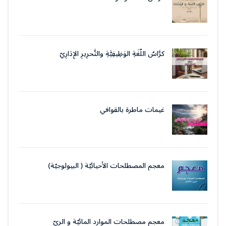
كرَّاسُ اللُّغَةِ الوَظِيفِيَّةِ والتَّحرِيرِ الإِدَارِيّ
غيمات ماطرة بالقوافي
معجم المصطلحات الأحيائيّة ( البيولوجيّة)
معجم مصطلحات الموارد المائيّة و الريّ