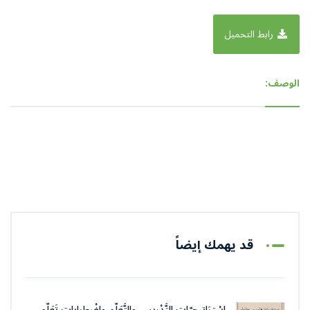
رابط التحميل
الوصف:
قد يهمك إيضاً
اسْترَاتِيجِيّات التَّدْريس والتَّعَلُّم واضْطِرابات تَعَلُّم