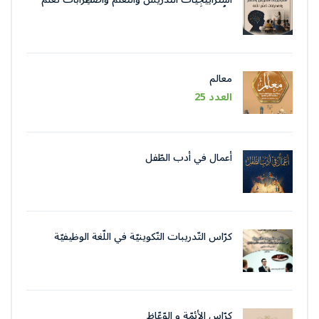
اللُّغة
معالم
العدد 25
أعمال في أدب الطّفل
كرّاس التّدريبات التّكوينيّة في اللّغة الوظيفيّة
بتقنيات وأسلوب التّحرير الإداريّ
كرّاس الأئمّة و الوّعّاظ