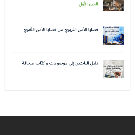
في عصر الذّكاء الاصطناعيّ
الجزء الأوّل
قضايا الأمن التّربويّ من قضايا الأمن اللّغويّ
دليل الباحثين إلى موضوعات و كتّاب صحافة
جمعية العلماء المسلمين الجزائرييّن