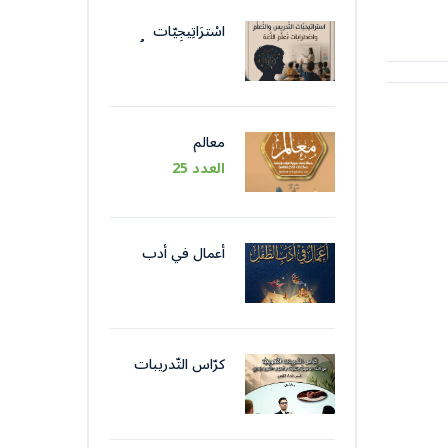
اسْترَاتِيجِيّات
التَّدْريس والتَّعَلُّم
واضْطِرابات تَعَلُّم
اللُّغة
معالم
العدد 25
أعمال في أدب
الطّفل
كرّاس التّدريبات
التّكوينيّة في اللّغة
الوظيفيّة بتقنيات
وأسلوب التّحرير