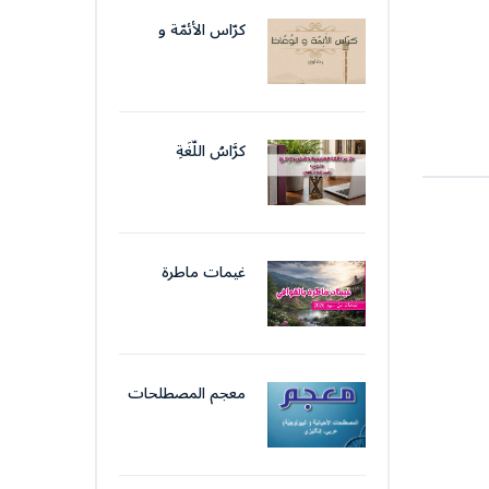
الإداريّ
كرّاس الأئمّة و
الوّعّاظ
كرَّاسُ اللُّغَةِ
الوَظِيفِيَّةِ والتَّحرِيرِ
الإِدَارِيّ
غيمات ماطرة
بالقوافي
معجم المصطلحات
الأحيائيّة (
البيولوجيّة)