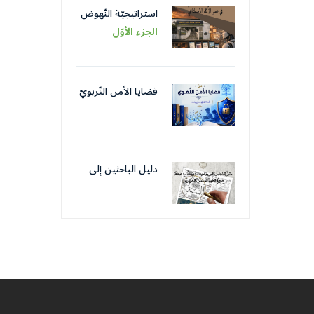
استراتيجيّة النّهوض
باللّغة العربيّة عبر
الجزء الأوّل
مؤسّساتها في عصر
الذّكاء الاصطناعيّ
قضايا الأمن التّربويّ
من قضايا الأمن
اللّغويّ
دليل الباحثين إلى
موضوعات و كتّاب
صحافة جمعية
العلماء المسلمين
الجزائرييّن