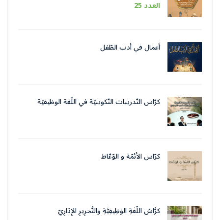
العدد 25
أعمال في أدب الطّفل
كرّاس التّدريبات التّكوينيّة في اللّغة الوظيفيّة
بتقنيات وأسلوب التّحرير الإداريّ
كرّاس الأئمّة و الوّعّاظ
كرَّاسُ اللُّغَةِ الوَظِيفِيَّةِ والتَّحرِيرِ الإِدَارِيّ