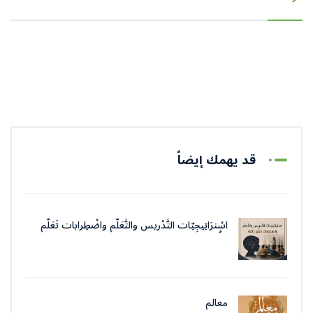
قد يهمك إيضاً
اسْترَاتِيجِيّات التَّدْريس والتَّعَلُّم واضْطِرابات تَعَلُّم
اللُّغة
معالم