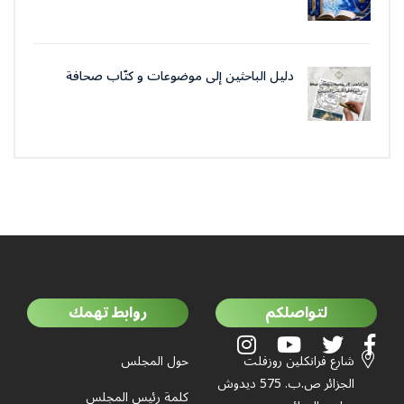
دليل الباحثين إلى موضوعات و كتّاب صحافة
جمعية العلماء المسلمين الجزائرييّن
لتواصلكم
روابط تهمك
شارع فرانكلين روزفلت
حول المجلس
الجزائر ص.ب. 575 ديدوش
كلمة رئيس المجلس