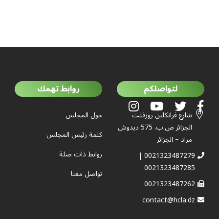
لتواصلكم
روابط تهمك
شارع فرانكلين روزفلت
حول المجلس
الجزائر ص.ب. 575 ديدوش
كلمة رئيس المجلس
مراد – الجزائر
روابط ذات صلة
0021323487279 |
0021323487285
تواصل معنا
0021323487262
contact@hcla.dz