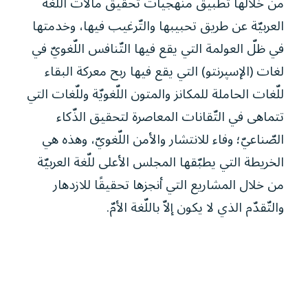
من خلالها تطبيق منهجيات تحقيق مآلات اللّغة
العربيّة عن طريق تحبيبها والتّرغيب فيها، وخدمتها
في ظلّ العولمة التي يقع فيها التّنافس اللّغويّ في
لغات (الإسپرنتو) التي يقع فيها ربح معركة البقاء
للّغات الحاملة للمكانز والمتون اللّغويّة وللّغات التي
تتماهى في التّقانات المعاصرة لتحقيق الذّكاء
الصّناعيّ؛ وفاء للانتشار والأمن اللّغويّ، وهذه هي
الخريطة التي يطبّقها المجلس الأعلى للّغة العربيّة
من خلال المشاريع التي أنجزها تحقيقًا للازدهار
والتّقدّم الذي لا يكون إلاّ باللّغة الأمّ.