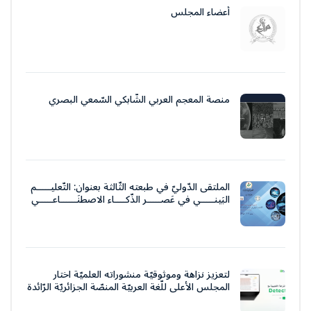
أعضاء المجلس
منصة المعجم العربي الشّابكي السّمعي البصري
الملتقى الدّوليّ في طبعته الثّالثة بعنوان: التّعليـــــم
البَينـــــي في عَصـــــر الذّكــــاء الاصطنَــــــاعـــــي
لتعزيز نزاهة وموثوقيّة منشوراته العلميّة اختار
المجلس الأعلى للّغة العربيّة المنصّة الجزائريّة الرّائدة