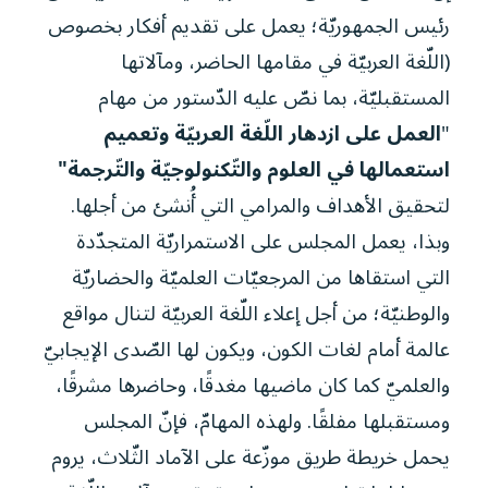
رئيس الجمهوريّة؛ يعمل على تقديم أفكار بخصوص
(اللّغة العربيّة في مقامها الحاضر، ومآلاتها
المستقبليّة، بما نصّ عليه الدّستور من مهام
"
العمل على ازدهار اللّغة العربيّة وتعميم
استعمالها في العلوم والتّكنولوجيّة والتّرجمة"
لتحقيق الأهداف والمرامي التي أُنشئ من أجلها.
وبذا، يعمل المجلس على الاستمراريّة المتجدّدة
التي استقاها من المرجعيّات العلميّة والحضاريّة
والوطنيّة؛ من أجل إعلاء اللّغة العربيّة لتنال مواقع
عالمة أمام لغات الكون، ويكون لها الصّدى الإيجابيّ
والعلميّ كما كان ماضيها مغدقًا، وحاضرها مشرقًا،
ومستقبلها مفلقًا. ولهذه المهامّ، فإنّ المجلس
يحمل خريطة طريق موزّعة على الآماد الثّلاث، يروم