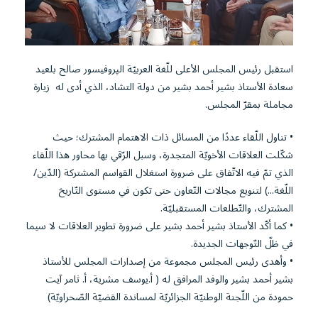
استقبل رئيس المجلس الأعلى للّغة العربيّة الپروفيسور صالح بلعيد
سعادة الأستاذ بشير أحمد بشير من دولة التشاد، الذي أدى له زيارة
مجاملة بمقرّ المجلس.
• تناول اللّقاء عددًا من المسائل ذات الاهتمام المشترك؛ حيث
شكّلت العلاقات الأخويّة المتجدرة، وسبل الرّقي بها محاور هذا اللّقاء
الذي تمّ فيه الاتّفاق على ضرورة استغلال القواسم المشتركة (الدّين/
اللّغة...) لتنويع مجالات التّعاون حتى تكون في مستوى التّاريخ
المشترك، والتّطلعات المستقبليّة.
• كما أكّد الأستاذ بشير أحمد بشير على ضرورة تطوير العلاقات لا سيما
في ظلّ التّوجهات الجديدة.
• وأهدى رئيس المجلس مجموعة من إصدارات المجلس للأستاذ
بشير أحمد بشير والوفد المرافق له ( أ.يوسف مشرية، أ. ثامر آيت
حمودة من اللّجنة الوطنيّة الجزائريّة لمساندة القضيّة الصّحراويّة)