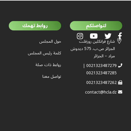
لتواصلكم
روابط تهمك
شارع فرانكلين روزفلت
حول المجلس
الجزائر ص.ب. 575 ديدوش
كلمة رئيس المجلس
مراد – الجزائر
روابط ذات صلة
0021323487279 |
0021323487285
تواصل معنا
0021323487262
contact@hcla.dz