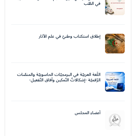
في الطّب
إطلاق استكتاب وطنيّ في علم الآثار
اللّغة العربيّة في البرمجيّات الحاسوبيّة والمنصّات
الرّقميّة -إشكالاتُ التّمكين وآفاق التّفعيل-
أعضاء المجلس