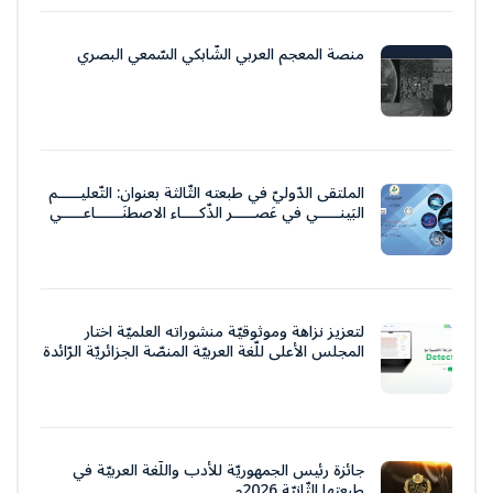
منصة المعجم العربي الشّابكي السّمعي البصري
الملتقى الدّوليّ في طبعته الثّالثة بعنوان: التّعليـــــم
البَينـــــي في عَصـــــر الذّكــــاء الاصطنَــــــاعـــــي
لتعزيز نزاهة وموثوقيّة منشوراته العلميّة اختار
المجلس الأعلى للّغة العربيّة المنصّة الجزائريّة الرّائدة
جائزة رئيس الجمهوريّة للأدب واللّغة العربيّة في
طبعتها الثّانيّة 2026م